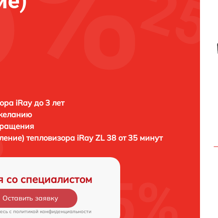
ие)
ора iRay до 3 лет
 желанию
бращения
вление) тепловизора
iRay ZL 38 от 35 минут
я со специалистом
Оставить заявку
есь c
политикой конфиденциальности