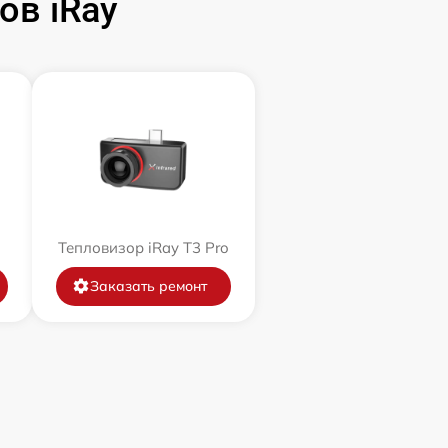
ов iRay
Тепловизор iRay T3 Pro
Заказать ремонт