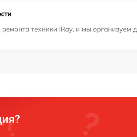
сти
емонта техники iRay, и мы организуем д
ция?