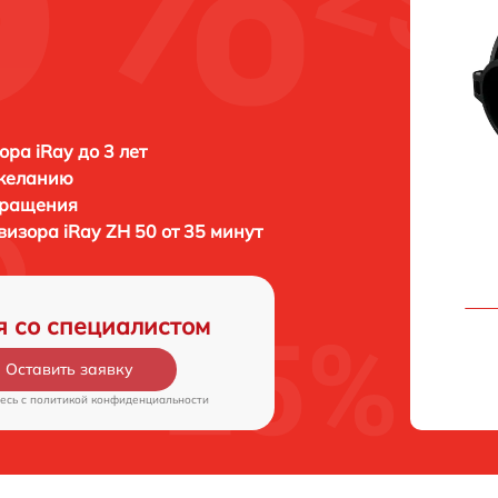
ора iRay до 3 лет
 желанию
бращения
овизора
iRay ZH 50 от 35 минут
я со специалистом
Оставить заявку
есь c
политикой конфиденциальности