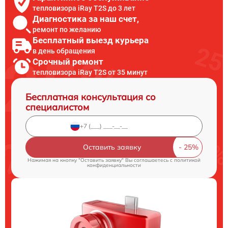
тепловизора iRay T2S до 3 лет
Диагностика за наш счет,
ремонт по желанию
Бесплатный выезд курьера
в день обращения
Срочный ремонт
тепловизора iRay T2S от 35 минут
Бесплатная консультация со
специалистом
Оставить заявку
Нажимая на кнопку "Оставить заявку" Вы соглашаетесь c
политикой
конфиденциальности