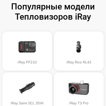
Популярные модели
Тепловизоров iRay
iRay PF210
iRay Rico RL42
iRay Saim SCL 35W
iRay T3 Pro