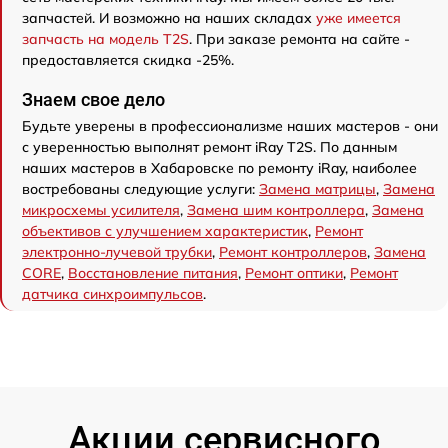
запчастей. И возможно на наших складах
уже имеется
запчасть на модель T2S
. При заказе ремонта на сайте -
предоставляется скидка -25%.
Знаем свое дело
Будьте уверены в профессионализме наших мастеров - они
с уверенностью выполнят ремонт iRay T2S. По данным
наших мастеров в Хабаровске по ремонту iRay, наиболее
востребованы следующие услуги:
Замена матрицы
,
Замена
микросхемы усилителя
,
Замена шим контроллера
,
Замена
объективов с улучшением характеристик
,
Ремонт
электронно-лучевой трубки
,
Ремонт контроллеров
,
Замена
CORE
,
Восстановление питания
,
Ремонт оптики
,
Ремонт
датчика синхроимпульсов
.
Акции сервисного