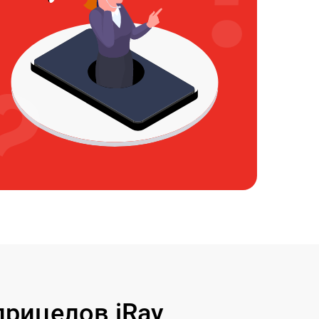
рицелов iRay