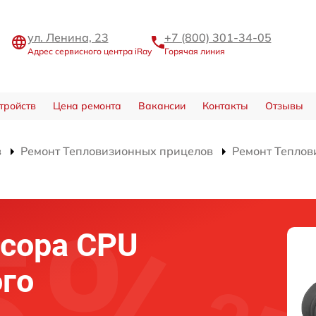
ул. Ленина, 23
+7 (800) 301-34-05
Адрес сервисного центра iRay
Горячая линия
тройств
Цена ремонта
Вакансии
Контакты
Отзывы
в
Ремонт Тепловизионных прицелов
Ремонт Теплов
сора CPU
го