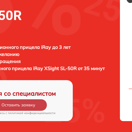
-50R
ионного прицела iRay до 3 лет
 желанию
бращения
нного прицела
iRay XSight SL-50R от 35 минут
я со специалистом
Оставить заявку
есь c
политикой конфиденциальности