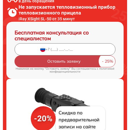
в день обращения
Не запускается тепловизионный прибор
тепловизионного прицела
iRay XSight SL-50 от 35 минут
Бесплатная консультация со
специалистом
Оставить заявку
Нажимая на кнопку "Оставить заявку" Вы соглашаетесь c
политикой
конфиденциальности
Скидка по
-20%
предварительной
записи на сайте