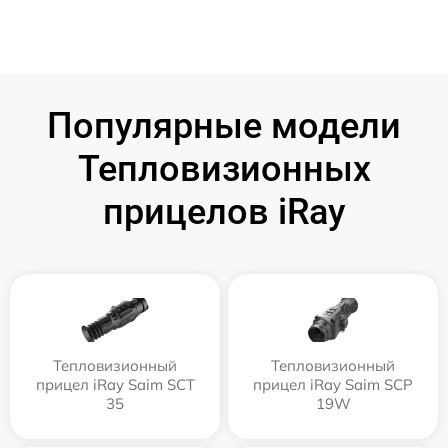
Популярные модели
Тепловизионных
прицелов iRay
Тепловизионный
Тепловизионный
прицел iRay Saim SCT
прицел iRay Saim SCP
35
19W