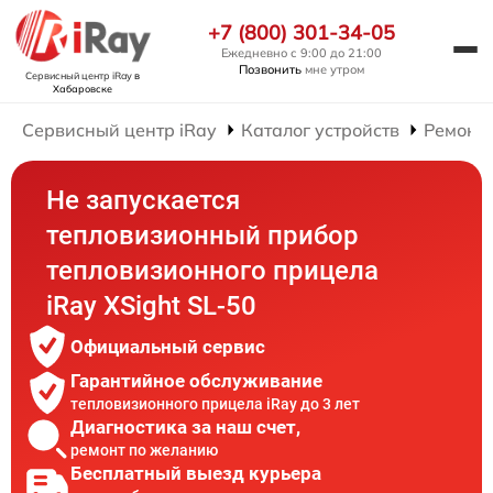
+7 (800) 301-34-05
Ежедневно с 9:00 до 21:00
Позвонить
мне утром
Сервисный центр iRay
в
Хабаровске
Сервисный центр iRay
Каталог устройств
Ремонт
Не запускается
тепловизионный прибор
тепловизионного прицела
iRay XSight SL-50
Официальный сервис
Гарантийное обслуживание
тепловизионного прицела iRay до 3 лет
Диагностика за наш счет,
ремонт по желанию
Бесплатный выезд курьера