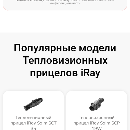
Нажимая на кнопку "Оставить заявку" Вы соглашаетесь c
политикой
конфиденциальности
Популярные модели
Тепловизионных
прицелов iRay
Тепловизионный
Тепловизионный
прицел iRay Saim SCT
прицел iRay Saim SCP
35
19W