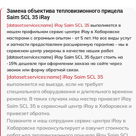
Замена объектива тепловизионного прицела
Saim SCL 35 iRay
[dataset:services:name] iRay Saim SCL 35
выполняется в
нашем профильном сервис-центре iRay в Хабаровске
мастерами с огромным опытом - от 5 лет. На все виды услуг
и запчасти предоставляем расширенную гарантию - мы в
сервисном центр уверены в качестве наших работ.
[dataset:services:name] iRay Saim SCL 35 будет стоить на
-15% дешевле при оформлении заказа на сайте через
звонок или форму обратной связи.
[dataset:services:name] iRay Saim SCL 35
выполняется на выезде, если не требует
специального оборудования и длительного времени
ремонта. В таких случаях наш мастер привезет iRay
Saim SCL 35 в сервисный центр iRay в Хабаровске и
привезет обратно.
Позвоните и наш сотрудник сервис-центра iRay в
Хабаровске проконсультирует и озвучит стоимость
работ над тепловизионного прицела iRay Saim SCL