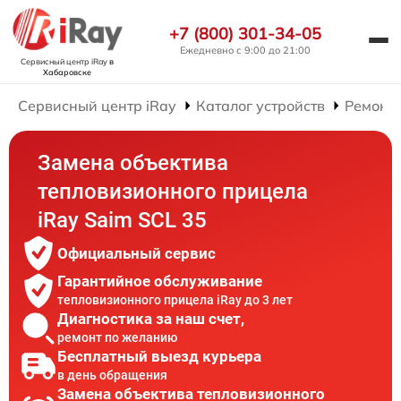
+7 (800) 301-34-05
Ежедневно с 9:00 до 21:00
Сервисный центр iRay
в
Хабаровске
Сервисный центр iRay
Каталог устройств
Ремонт
Замена объектива
тепловизионного прицела
iRay Saim SCL 35
Официальный сервис
Гарантийное обслуживание
тепловизионного прицела iRay до 3 лет
Диагностика за наш счет,
ремонт по желанию
Бесплатный выезд курьера
в день обращения
Замена объектива тепловизионного