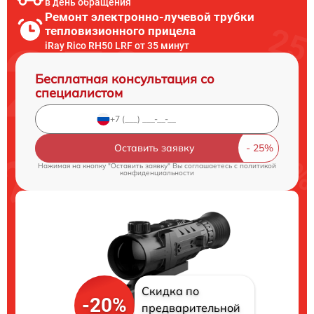
в день обращения
Ремонт электронно-лучевой трубки
тепловизионного прицела
iRay Rico RH50 LRF от 35 минут
Бесплатная консультация со
специалистом
Оставить заявку
Нажимая на кнопку "Оставить заявку" Вы соглашаетесь c
политикой
конфиденциальности
Скидка по
-20%
предварительной