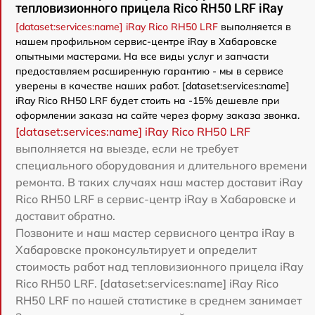
тепловизионного прицела Rico RH50 LRF iRay
[dataset:services:name] iRay Rico RH50 LRF
выполняется в
нашем профильном сервис-центре iRay в Хабаровске
опытными мастерами. На все виды услуг и запчасти
предоставляем расширенную гарантию - мы в сервисе
уверены в качестве наших работ. [dataset:services:name]
iRay Rico RH50 LRF будет стоить на -15% дешевле при
оформлении заказа на сайте через форму заказа звонка.
[dataset:services:name] iRay Rico RH50 LRF
выполняется на выезде, если не требует
специального оборудования и длительного времени
ремонта. В таких случаях наш мастер доставит iRay
Rico RH50 LRF в сервис-центр iRay в Хабаровске и
доставит обратно.
Позвоните и наш мастер сервисного центра iRay в
Хабаровске проконсультирует и определит
стоимость работ над тепловизионного прицела iRay
Rico RH50 LRF. [dataset:services:name] iRay Rico
RH50 LRF по нашей статистике в среднем занимает