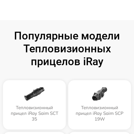
Популярные модели
Тепловизионных
прицелов iRay
Тепловизионный
Тепловизионный
прицел iRay Saim SCT
прицел iRay Saim SCP
35
19W