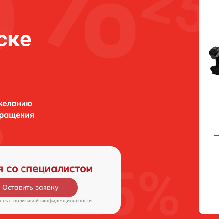
ске
 желанию
бращения
я со специалистом
Оставить заявку
есь c
политикой конфиденциальности