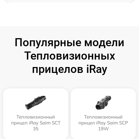
Популярные модели
Тепловизионных
прицелов iRay
Тепловизионный
Тепловизионный
прицел iRay Saim SCT
прицел iRay Saim SCP
35
19W