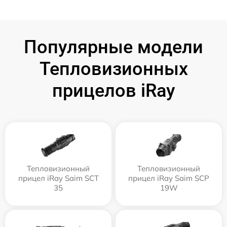
Популярные модели
Тепловизионных
прицелов iRay
Тепловизионный
Тепловизионный
прицел iRay Saim SCT
прицел iRay Saim SCP
35
19W