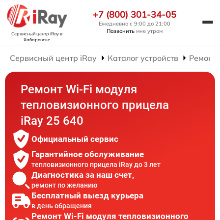
+7 (800) 301-34-05
Ежедневно с 9:00 до 21:00
Позвонить
мне утром
Сервисный центр iRay
в
Хабаровске
Сервисный центр iRay
Каталог устройств
Ремонт
Ремонт Wi-Fi модуля
тепловизионного прицела
iRay 25 640
Официальный сервис
Гарантийное обслуживание
тепловизионного прицела iRay до 3 лет
Диагностика за наш счет,
ремонт по желанию
Бесплатный выезд курьера
в день обращения
Ремонт Wi-Fi модуля тепловизионного