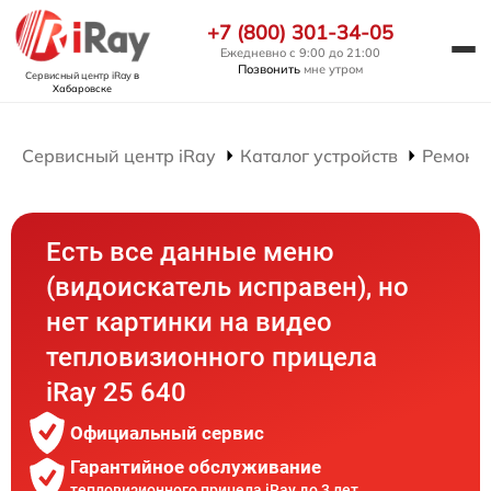
+7 (800) 301-34-05
Ежедневно с 9:00 до 21:00
Позвонить
мне утром
Сервисный центр iRay
в
Хабаровске
Сервисный центр iRay
Каталог устройств
Ремонт
Есть все данные меню
(видоискатель исправен), но
нет картинки на видео
тепловизионного прицела
iRay 25 640
Официальный сервис
Гарантийное обслуживание
тепловизионного прицела iRay до 3 лет