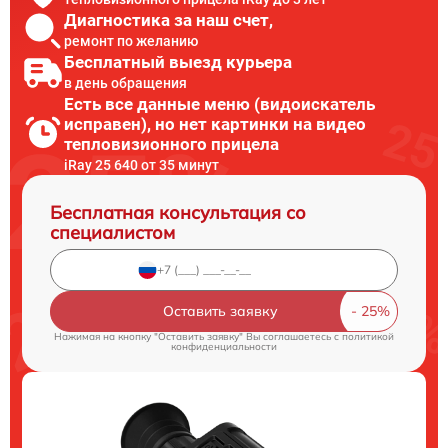
Диагностика за наш счет,
ремонт по желанию
Бесплатный выезд курьера
в день обращения
Есть все данные меню (видоискатель
исправен), но нет картинки на видео
тепловизионного прицела
iRay 25 640 от 35 минут
Бесплатная консультация со
специалистом
Оставить заявку
Нажимая на кнопку "Оставить заявку" Вы соглашаетесь c
политикой
конфиденциальности