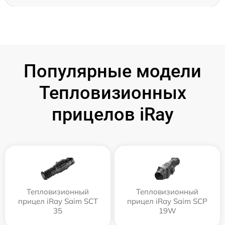
Популярные модели
Тепловизионных
прицелов iRay
Тепловизионный
Тепловизионный
прицел iRay Saim SCT
прицел iRay Saim SCP
35
19W