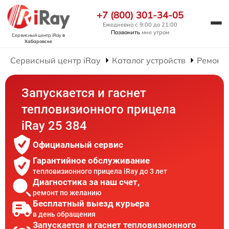
+7 (800) 301-34-05
Ежедневно с 9:00 до 21:00
Позвонить
мне утром
Сервисный центр iRay
в
Хабаровске
Сервисный центр iRay
Каталог устройств
Ремонт
Запускается и гаснет
тепловизионного прицела
iRay 25 384
Официальный сервис
Гарантийное обслуживание
тепловизионного прицела iRay до 3 лет
Диагностика за наш счет,
ремонт по желанию
Бесплатный выезд курьера
в день обращения
Запускается и гаснет тепловизионного