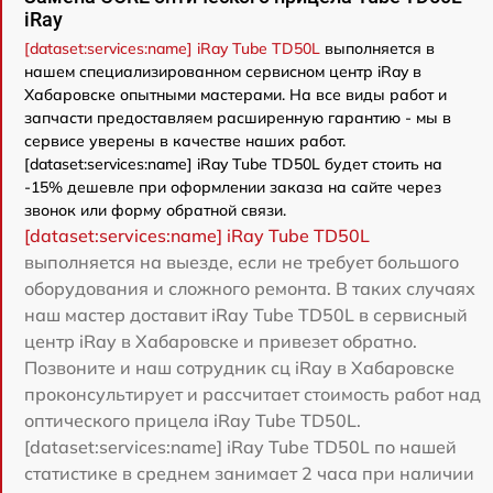
iRay
[dataset:services:name] iRay Tube TD50L
выполняется в
нашем специализированном сервисном центр iRay в
Хабаровске опытными мастерами. На все виды работ и
запчасти предоставляем расширенную гарантию - мы в
сервисе уверены в качестве наших работ.
[dataset:services:name] iRay Tube TD50L будет стоить на
-15% дешевле при оформлении заказа на сайте через
звонок или форму обратной связи.
[dataset:services:name] iRay Tube TD50L
выполняется на выезде, если не требует большого
оборудования и сложного ремонта. В таких случаях
наш мастер доставит iRay Tube TD50L в сервисный
центр iRay в Хабаровске и привезет обратно.
Позвоните и наш сотрудник сц iRay в Хабаровске
проконсультирует и рассчитает стоимость работ над
оптического прицела iRay Tube TD50L.
[dataset:services:name] iRay Tube TD50L по нашей
статистике в среднем занимает 2 часа при наличии