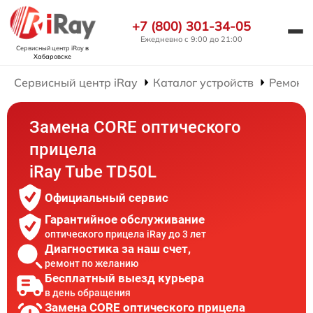
+7 (800) 301-34-05
Ежедневно с 9:00 до 21:00
Сервисный центр iRay
в
Хабаровске
Сервисный центр iRay
Каталог устройств
Ремонт
Замена CORE оптического
прицела
iRay Tube TD50L
Официальный сервис
Гарантийное обслуживание
оптического прицела iRay до 3 лет
Диагностика за наш счет,
ремонт по желанию
Бесплатный выезд курьера
в день обращения
Замена CORE оптического прицела