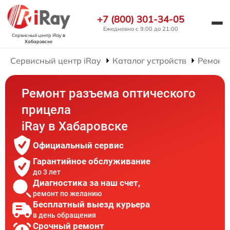
+7 (800) 301-34-05
Ежедневно с 9:00 до 21:00
Сервисный центр iRay
в
Хабаровске
Сервисный центр iRay
Каталог устройств
Ремонт
Ремонт разъема оптического
прицела
iRay в Хабаровске
Официальный сервис
Гарантийное обслуживание
до 3 лет
Диагностика за наш счет,
ремонт по желанию
Бесплатный выезд курьера
в день обращения
Срочный ремонт